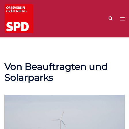
Zum
Inhalt
Suche
springen
Me
ums
Von Beauftragten und
Solarparks