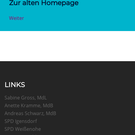
Zur alten Homepage
Weiter
LINKS
Sabine Gross, MdL
Anette Kramme, MdB
Andreas Schwarz, MdB
SPD Igensdorf
SPD Weißenohe