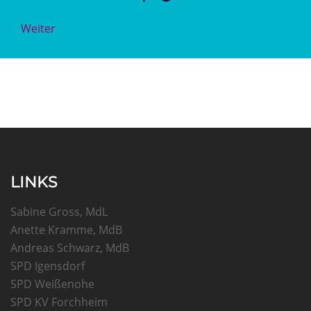
Weiter
LINKS
Sabine Gross, MdL
Anette Kramme, MdB
Andreas Schwarz, MdB
SPD Igensdorf
SPD Weißenohe
SPD KV Forchheim