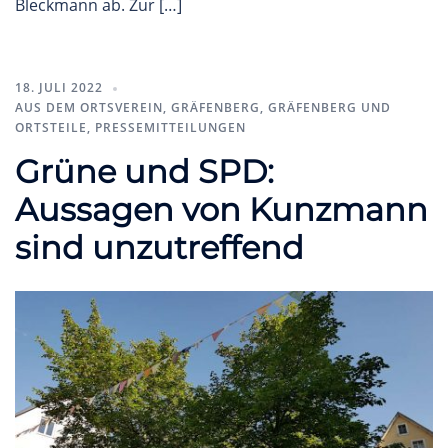
Bleckmann ab. Zur […]
18. JULI 2022
AUS DEM ORTSVEREIN
,
GRÄFENBERG
,
GRÄFENBERG UND
ORTSTEILE
,
PRESSEMITTEILUNGEN
Grüne und SPD:
Aussagen von Kunzmann
sind unzutreffend