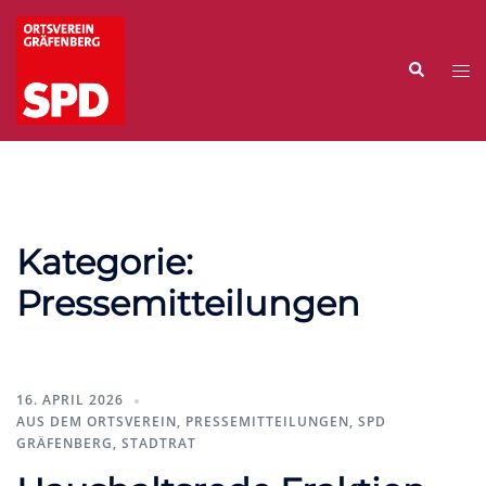
Zum
Inhalt
Suche
springen
Me
ums
Kategorie:
Pressemitteilungen
16. APRIL 2026
AUS DEM ORTSVEREIN
,
PRESSEMITTEILUNGEN
,
SPD
GRÄFENBERG
,
STADTRAT