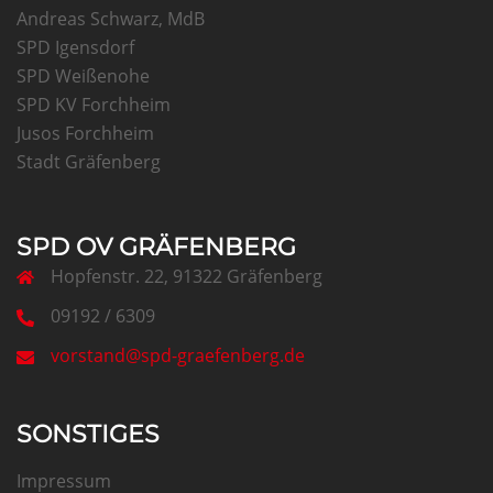
Andreas Schwarz, MdB
SPD Igensdorf
SPD Weißenohe
SPD KV Forchheim
Jusos Forchheim
Stadt Gräfenberg
SPD OV GRÄFENBERG
Hopfenstr. 22, 91322 Gräfenberg
09192 / 6309
vorstand@spd-graefenberg.de
SONSTIGES
Impressum