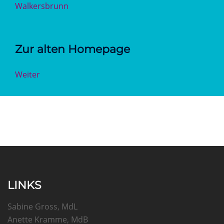
Walkersbrunn
Zur alten Homepage
Weiter
LINKS
Sabine Gross, MdL
Anette Kramme, MdB