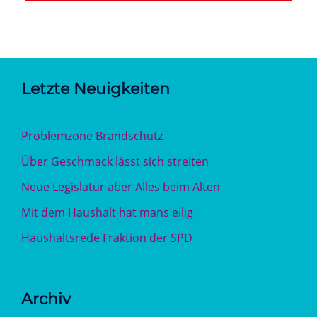
Letzte Neuigkeiten
Problemzone Brandschutz
Über Geschmack lässt sich streiten
Neue Legislatur aber Alles beim Alten
Mit dem Haushalt hat mans eilig
Haushaltsrede Fraktion der SPD
Archiv