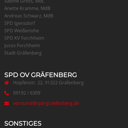
Sabine Gross, MdL
Anette Kramme, MdB
Andreas Schwarz, MdB
SPD Igensdorf
SPD Weißenohe
SPD KV Forchheim
Jusos Forchheim
Stadt Gräfenberg
SPD OV GRÄFENBERG
Hopfenstr. 22, 91322 Gräfenberg
09192 / 6309
vorstand@spd-graefenberg.de
SONSTIGES