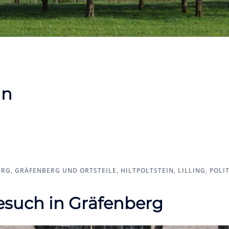
in
ERG
,
GRÄFENBERG UND ORTSTEILE
,
HILTPOLTSTEIN
,
LILLING
,
POLIT
such in Gräfenberg