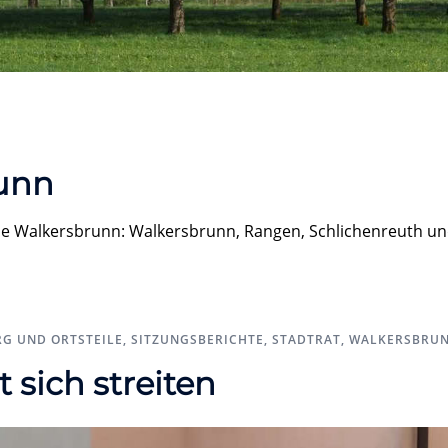
unn
inde Walkersbrunn: Walkersbrunn, Rangen, Schlichenreuth u
G UND ORTSTEILE
,
SITZUNGSBERICHTE
,
STADTRAT
,
WALKERSBRU
 sich streiten