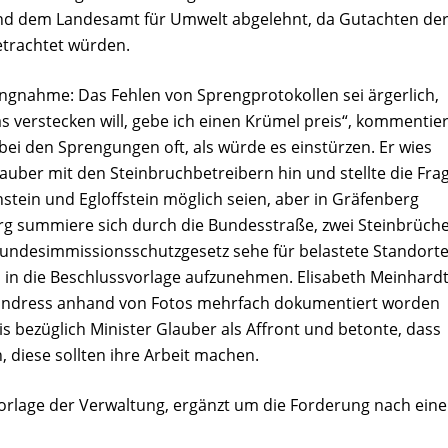
d dem Landesamt für Umwelt abgelehnt, da Gutachten de
etrachtet würden.
lungnahme: Das Fehlen von Sprengprotokollen sei ärgerlich,
 verstecken will, gebe ich einen Krümel preis“, kommentie
 bei den Sprengungen oft, als würde es einstürzen. Er wies
uber mit den Steinbruchbetreibern hin und stellte die Frag
tein und Egloffstein möglich seien, aber in Gräfenberg
rg summiere sich durch die Bundesstraße, zwei Steinbrüch
undesimmissionsschutzgesetz sehe für belastete Standort
es in die Beschlussvorlage aufzunehmen. Elisabeth Meinhard
 Endress anhand von Fotos mehrfach dokumentiert worden
s bezüglich Minister Glauber als Affront und betonte, dass
 diese sollten ihre Arbeit machen.
orlage der Verwaltung, ergänzt um die Forderung nach ein