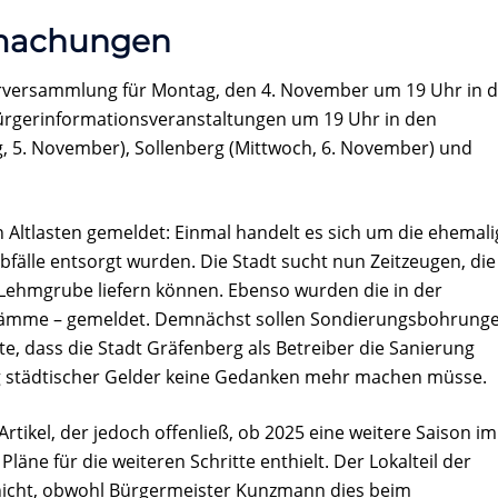
machungen
rversammlung für Montag, den 4. November um 19 Uhr in d
Bürgerinformationsveranstaltungen um 19 Uhr in den
 5. November), Sollenberg (Mittwoch, 6. November) und
 Altlasten gemeldet: Einmal handelt es sich um die ehemali
fälle entsorgt wurden. Die Stadt sucht nun Zeitzeugen, die
Lehmgrube liefern können. Ebenso wurden die in der
chlämme – gemeldet. Demnächst sollen Sondierungsbohrung
e, dass die Stadt Gräfenberg als Betreiber die Sanierung
ng städtischer Gelder keine Gedanken mehr machen müsse.
rtikel, der jedoch offenließ, ob 2025 eine weitere Saison im
läne für die weiteren Schritte enthielt. Der Lokalteil der
nicht, obwohl Bürgermeister Kunzmann dies beim