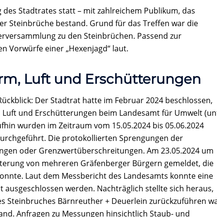
des Stadtrates statt – mit zahlreichem Publikum, das
er Steinbrüche bestand. Grund für das Treffen war die
gerversammlung zu den Steinbrüchen. Passend zur
n Vorwürfe einer „Hexenjagd“ laut.
rm, Luft und Erschütterungen
kblick: Der Stadtrat hatte im Februar 2024 beschlossen,
 Luft und Erschütterungen beim Landesamt für Umwelt (un
ufhin wurden im Zeitraum vom 15.05.2024 bis 05.06.2024
chgeführt. Die protokollierten Sprengungen der
ungen oder Grenzwertüberschreitungen. Am 23.05.2024 um
tterung von mehreren Gräfenberger Bürgern gemeldet, die
onnte. Laut dem Messbericht des Landesamts konnte eine
t ausgeschlossen werden. Nachträglich stellte sich heraus,
es Steinbruches Bärnreuther + Deuerlein zurückzuführen wa
fand. Anfragen zu Messungen hinsichtlich Staub- und