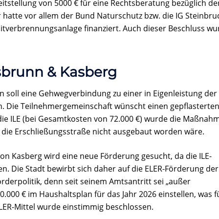
itstellung von 5000 € für eine Rechtsberatung bezüglich de
 hatte vor allem der Bund Naturschutz bzw. die IG Steinbru
itverbrennungsanlage finanziert. Auch dieser Beschluss wu
sbrunn & Kasberg
soll eine Gehwegverbindung zu einer in Eigenleistung der
. Die Teilnehmergemeinschaft wünscht einen gepflasterte
die ILE (bei Gesamtkosten von 72.000 €) wurde die Maßnah
die Erschließungsstraße nicht ausgebaut worden wäre.
on Kasberg wird eine neue Förderung gesucht, da die ILE-
en. Die Stadt bewirbt sich daher auf die ELER-Förderung der
rderpolitik, denn seit seinem Amtsantritt sei „außer
0.000 € im Haushaltsplan für das Jahr 2026 einstellen, was f
LER-Mittel wurde einstimmig beschlossen.