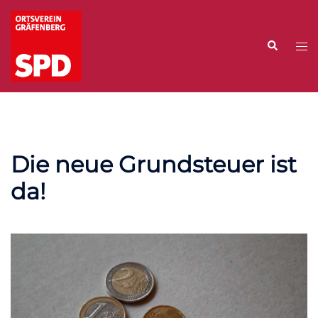
Zum
Inhalt
Suche
springen
Me
ums
Die neue Grundsteuer ist
da!