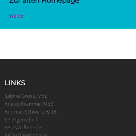
Zur alten Homepage
Weiter
LINKS
Sabine Gross, MdL
Anette Kramme, MdB
Andreas Schwarz, MdB
SPD Igensdorf
SPD Weißenohe
SPD KV Forchheim