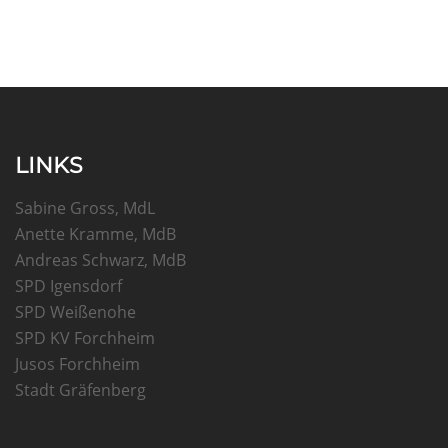
LINKS
Sabine Gross, MdL
Anette Kramme, MdB
Andreas Schwarz, MdB
SPD Igensdorf
SPD Weißenohe
SPD KV Forchheim
Jusos Forchheim
Stadt Gräfenberg