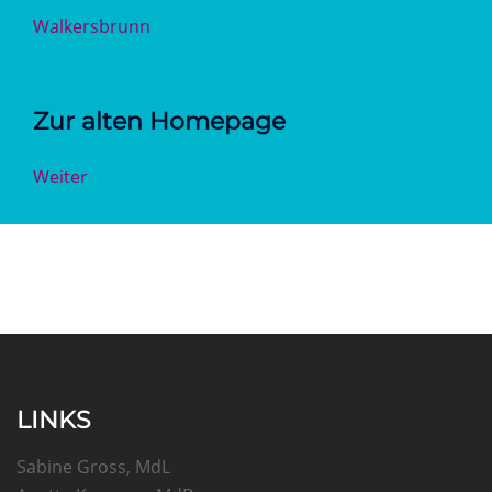
Walkersbrunn
Zur alten Homepage
Weiter
LINKS
Sabine Gross, MdL