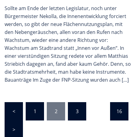
Sollte am Ende der letzten Legislatur, noch unter
Bürgermeister Nekolla, die Innenentwicklung forciert
werden, so gibt der neue Flächennutzungsplan, mit
den Nebengeräuschen, allen voran den Rufen nach
Wachstum, wieder eine andere Richtung vor:
Wachstum am Stadtrand statt „Innen vor Außen“. In
einer vierstündigen Sitzung redete vor allem Matthias
Striebich dagegen an, fand aber kaum Gehör. Denn, so
die Stadtratsmehrheit, man habe keine Instrumente.
Bauanträge Im Zuge der FNP-Sitzung wurden auch […]
Seitennummerierung
<
1
2
3
…
16
der
Beiträge
>