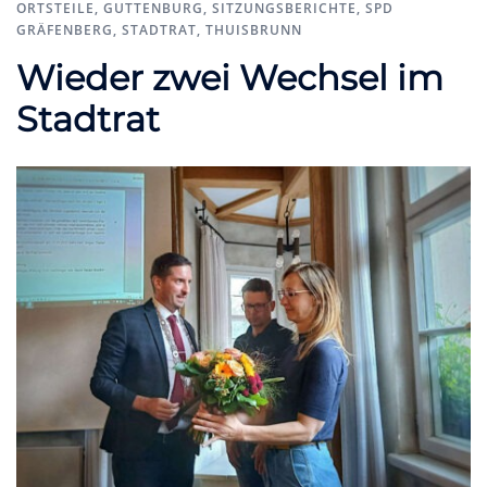
ORTSTEILE
,
GUTTENBURG
,
SITZUNGSBERICHTE
,
SPD
GRÄFENBERG
,
STADTRAT
,
THUISBRUNN
Wieder zwei Wechsel im
Stadtrat