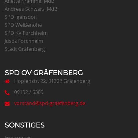
Anette Kramme, MdB
Andreas Schwarz, MdB
SPD Igensdorf
SPD Weißenohe
SPD KV Forchheim
Jusos Forchheim
Stadt Gräfenberg
SPD OV GRÄFENBERG
Hopfenstr. 22, 91322 Gräfenberg
09192 / 6309
vorstand@spd-graefenberg.de
SONSTIGES