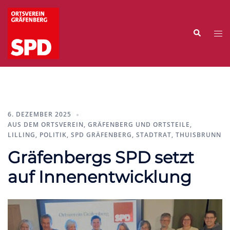
Zum
Inhalt
Suche
springen
Me
ums
6. DEZEMBER 2025
AUS DEM ORTSVEREIN
,
GRÄFENBERG UND ORTSTEILE
,
LILLING
,
POLITIK
,
SPD GRÄFENBERG
,
STADTRAT
,
THUISBRUNN
Gräfenbergs SPD setzt
auf Innenentwicklung