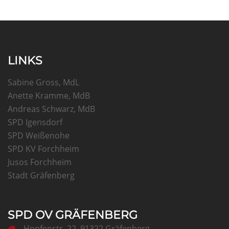
LINKS
Sabine Gross, MdL
Anette Kramme, MdB
Andreas Schwarz, MdB
SPD Igensdorf
SPD Weißenohe
SPD KV Forchheim
Jusos Forchheim
Stadt Gräfenberg
SPD OV GRÄFENBERG
Hopfenstr. 22, 91322 Gräfenberg