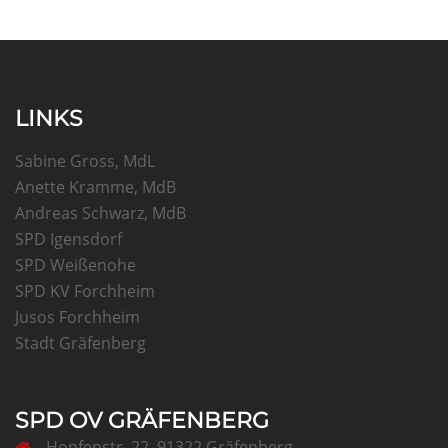
LINKS
Sabine Gross, MdL
Anette Kramme, MdB
Andreas Schwarz, MdB
SPD Igensdorf
SPD Weißenohe
SPD KV Forchheim
Jusos Forchheim
Stadt Gräfenberg
SPD OV GRÄFENBERG
Hopfenstr. 22, 91322 Gräfenberg