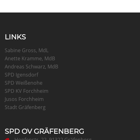
LINKS
Sabine Gross, MdL
Anette Kramme, MdB
Andreas Schwarz, MdB
SPD Igensdorf
SPD Weißenohe
SPD KV Forchheim
Jusos Forchheim
Stadt Gräfenberg
SPD OV GRÄFENBERG
Hopfenstr. 22, 91322 Gräfenberg