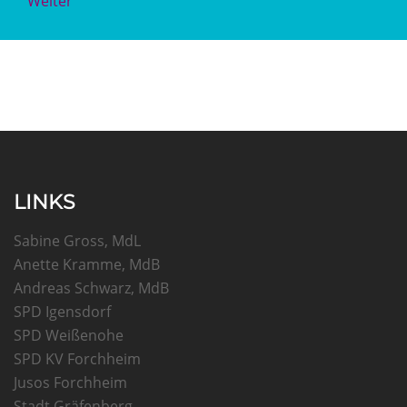
Weiter
LINKS
Sabine Gross, MdL
Anette Kramme, MdB
Andreas Schwarz, MdB
SPD Igensdorf
SPD Weißenohe
SPD KV Forchheim
Jusos Forchheim
Stadt Gräfenberg