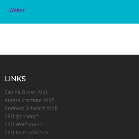
Weiter
LINKS
Sabine Gross, MdL
Anette Kramme, MdB
Andreas Schwarz, MdB
SPD Igensdorf
SPD Weißenohe
SPD KV Forchheim