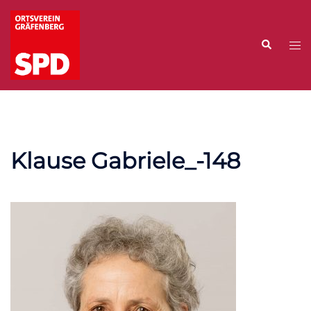
Zum
Inhalt
Suche
springen
Me
ums
Klause Gabriele_-148