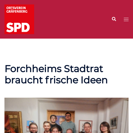
Zum
Inhalt
Suche
springen
Me
ums
Forchheims Stadtrat
braucht frische Ideen