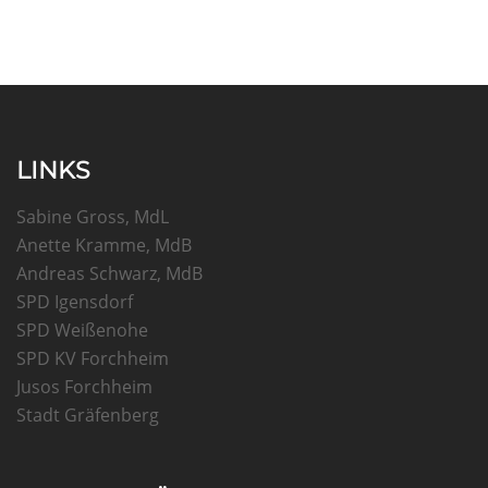
LINKS
Sabine Gross, MdL
Anette Kramme, MdB
Andreas Schwarz, MdB
SPD Igensdorf
SPD Weißenohe
SPD KV Forchheim
Jusos Forchheim
Stadt Gräfenberg