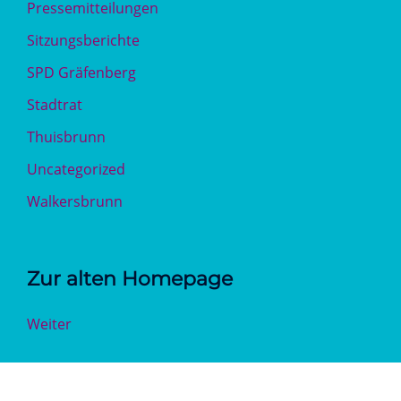
Pressemitteilungen
Sitzungsberichte
SPD Gräfenberg
Stadtrat
Thuisbrunn
Uncategorized
Walkersbrunn
Zur alten Homepage
Weiter