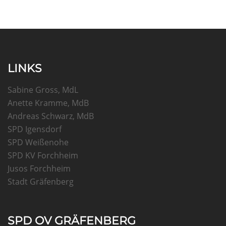
LINKS
Sabine Gross, MdL
Anette Kramme, MdB
Andreas Schwarz, MdB
SPD Igensdorf
SPD Weißenohe
SPD KV Forchheim
Jusos Forchheim
Stadt Gräfenberg
SPD OV GRÄFENBERG