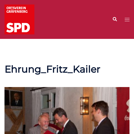
Zum
Inhalt
Suche
springen
Me
ums
Ehrung_Fritz_Kailer