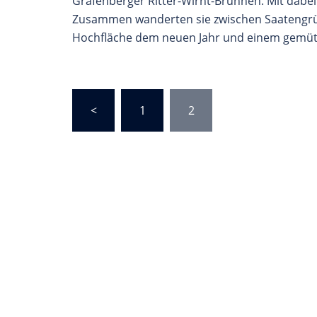
Gräfenberger Ritter-Wirnt-Brunnen. Mit dabei 
Zusammen wanderten sie zwischen Saatengrün
Hochfläche dem neuen Jahr und einem gemütli
Seitennummerierung
<
1
2
der
Beiträge