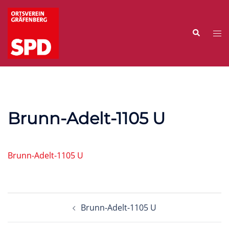
Zum
Inhalt
Suche
springen
Me
ums
Brunn-Adelt-1105 U
Brunn-Adelt-1105 U
Beitragsnavigation
Brunn-Adelt-1105 U