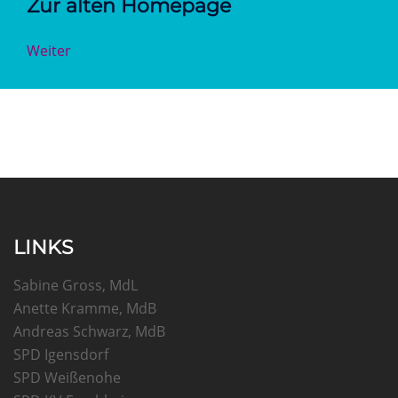
Zur alten Homepage
Weiter
LINKS
Sabine Gross, MdL
Anette Kramme, MdB
Andreas Schwarz, MdB
SPD Igensdorf
SPD Weißenohe