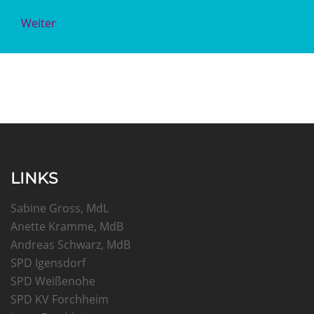
Weiter
LINKS
Sabine Gross, MdL
Anette Kramme, MdB
Andreas Schwarz, MdB
SPD Igensdorf
SPD Weißenohe
SPD KV Forchheim