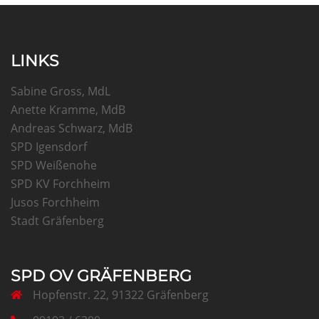
LINKS
Sabine Gross, MdL
Anette Kramme, MdB
Andreas Schwarz, MdB
SPD Igensdorf
SPD Weißenohe
SPD KV Forchheim
Jusos Forchheim
Stadt Gräfenberg
SPD OV GRÄFENBERG
Hopfenstr. 22, 91322 Gräfenberg