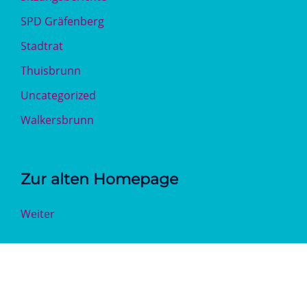
SPD Gräfenberg
Stadtrat
Thuisbrunn
Uncategorized
Walkersbrunn
Zur alten Homepage
Weiter