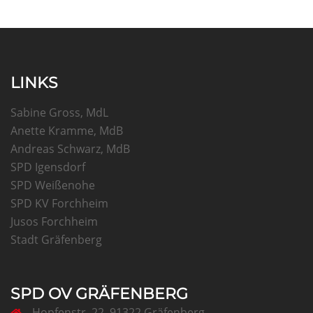
LINKS
Sabine Gross, MdL
Anette Kramme, MdB
Andreas Schwarz, MdB
SPD Igensdorf
SPD Weißenohe
SPD KV Forchheim
Jusos Forchheim
Stadt Gräfenberg
SPD OV GRÄFENBERG
Hopfenstr. 22, 91322 Gräfenberg