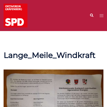
Zum
Inhalt
Suche
springen
Me
ums
Lange_Meile_Windkraft