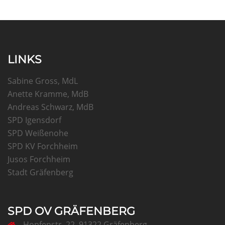
LINKS
Sabine Gross, MdL
Anette Kramme, MdB
Andreas Schwarz, MdB
SPD Igensdorf
SPD Weißenohe
SPD KV Forchheim
Jusos Forchheim
Stadt Gräfenberg
SPD OV GRÄFENBERG
Hopfenstr. 22, 91322 Gräfenberg