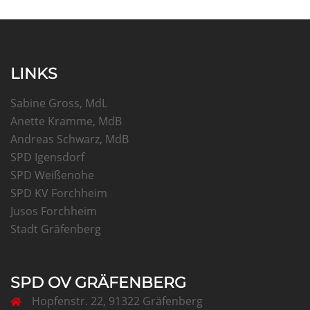
LINKS
Sabine Gross, MdL
Anette Kramme, MdB
Andreas Schwarz, MdB
SPD Igensdorf
SPD Weißenohe
SPD KV Forchheim
Jusos Forchheim
Stadt Gräfenberg
SPD OV GRÄFENBERG
Hopfenstr. 22, 91322 Gräfenberg