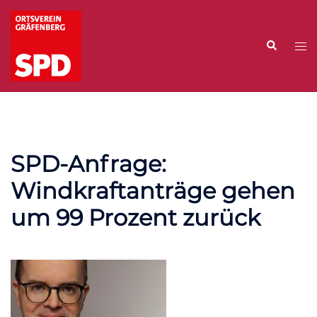
Zum
Inhalt
Suche
springen
Me
ums
SPD-Anfrage:
Windkraftanträge gehen
um 99 Prozent zurück