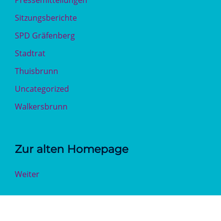
Pressemitteilungen
Sitzungsberichte
SPD Gräfenberg
Stadtrat
Thuisbrunn
Uncategorized
Walkersbrunn
Zur alten Homepage
Weiter