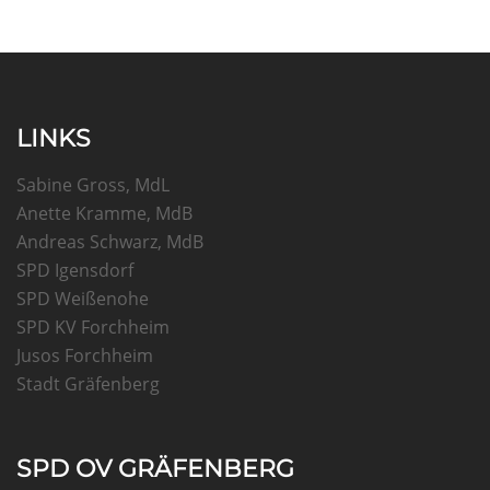
LINKS
Sabine Gross, MdL
Anette Kramme, MdB
Andreas Schwarz, MdB
SPD Igensdorf
SPD Weißenohe
SPD KV Forchheim
Jusos Forchheim
Stadt Gräfenberg
SPD OV GRÄFENBERG