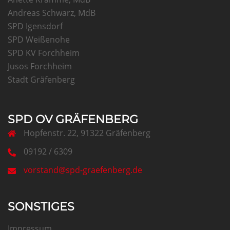
Andreas Schwarz, MdB
SPD Igensdorf
SPD Weißenohe
SPD KV Forchheim
Jusos Forchheim
Stadt Gräfenberg
SPD OV GRÄFENBERG
Hopfenstr. 22, 91322 Gräfenberg
09192 / 6309
vorstand@spd-graefenberg.de
SONSTIGES
Impressum