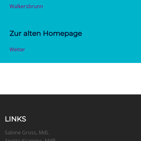
Walkersbrunn
Zur alten Homepage
Weiter
LINKS
Sabine Gross, MdL
Anette Kramme, MdB