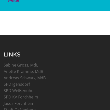
Weiter
LINKS
Sabine Gross, MdL
Anette Kramme, MdB
Andreas Schwarz, MdB
SPD Igensdorf
SPD Weißenohe
SPD KV Forchheim
Jusos Forchheim
Stadt Gräfenberg