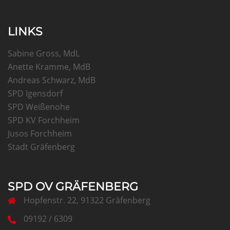
LINKS
Sabine Gross, MdL
Anette Kramme, MdB
Andreas Schwarz, MdB
SPD Igensdorf
SPD Weißenohe
SPD KV Forchheim
Jusos Forchheim
Stadt Gräfenberg
SPD OV GRÄFENBERG
Hopfenstr. 22, 91322 Gräfenberg
09192 / 6309