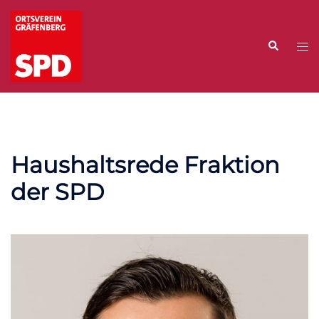
Zum
Inhalt
Suche
springen
Me
ums
Haushaltsrede Fraktion
der SPD