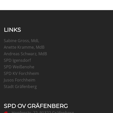
LINKS
Sabine Gross, MdL
Anette Kramme, MdB
Andreas Schwarz, MdB
SPD Igensdorf
SPD Weißenohe
SPD KV Forchheim
Jusos Forchheim
Stadt Gräfenberg
SPD OV GRÄFENBERG
Hopfenstr. 22, 91322 Gräfenberg