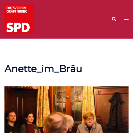
Zum
Inhalt
Suche
springen
Me
ums
Anette_im_Bräu