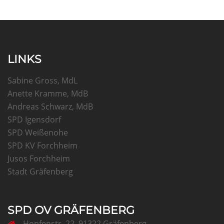
LINKS
Sabine Gross, MdL
Anette Kramme, MdB
Andreas Schwarz, MdB
SPD Igensdorf
SPD Weißenohe
SPD KV Forchheim
Jusos Forchheim
Stadt Gräfenberg
SPD OV GRÄFENBERG
Hopfenstr. 22, 91322 Gräfenberg