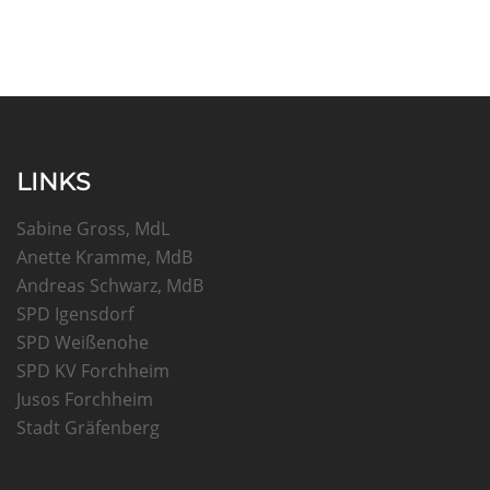
LINKS
Sabine Gross, MdL
Anette Kramme, MdB
Andreas Schwarz, MdB
SPD Igensdorf
SPD Weißenohe
SPD KV Forchheim
Jusos Forchheim
Stadt Gräfenberg