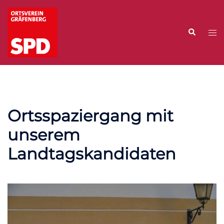
Zum
Inhalt
Suche
springen
Me
ums
Ortsspaziergang mit
unserem
Landtagskandidaten