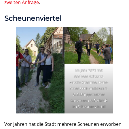
zweiten Anfrage
.
Scheunenviertel
Im Jahr 2021 mit
Andreas Schwarz,
Anette Kramme, Hans-
Peter Reck und dem 1.
& 2. Bürgermeister
Kunzmann & Derbfuß
im Scheunenviertel
Vor Jahren hat die Stadt mehrere Scheunen erworben