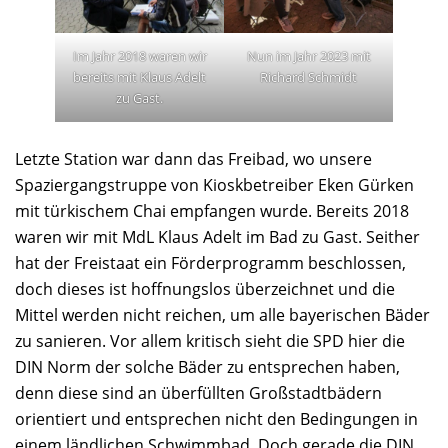
Im Jahr 2018 waren wir
Nun im Jahr 2023 mit
bereits mit Klaus Adelt
Richard Schmidt
zu Gast.
Letzte Station war dann das Freibad, wo unsere
Spaziergangstruppe von Kioskbetreiber Eken Gürken
mit türkischem Chai empfangen wurde. Bereits 2018
waren wir mit MdL Klaus Adelt im Bad zu Gast. Seither
hat der Freistaat ein Förderprogramm beschlossen,
doch dieses ist hoffnungslos überzeichnet und die
Mittel werden nicht reichen, um alle bayerischen Bäder
zu sanieren. Vor allem kritisch sieht die SPD hier die
DIN Norm der solche Bäder zu entsprechen haben,
denn diese sind an überfüllten Großstadtbädern
orientiert und entsprechen nicht den Bedingungen in
einem ländlichen Schwimmbad. Doch gerade die DIN