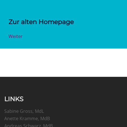
Zur alten Homepage
Weiter
LINKS
Sabine Gross, MdL
Anette Kramme, MdB
Andreas Schwarz, MdB