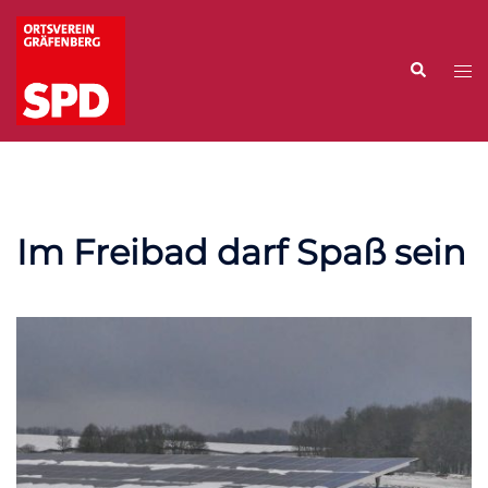
Zum
Inhalt
Suche
springen
Me
ums
Im Freibad darf Spaß sein