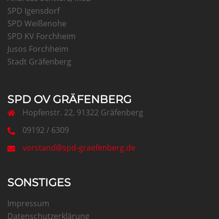
SPD Igensdorf
SPD Weißenohe
SPD KV Forchheim
Jusos Forchheim
Stadt Gräfenberg
SPD OV GRÄFENBERG
Hopfenstr. 22, 91322 Gräfenberg
09192 / 6309
vorstand@spd-graefenberg.de
SONSTIGES
Impressum
Datenschutzerklärung