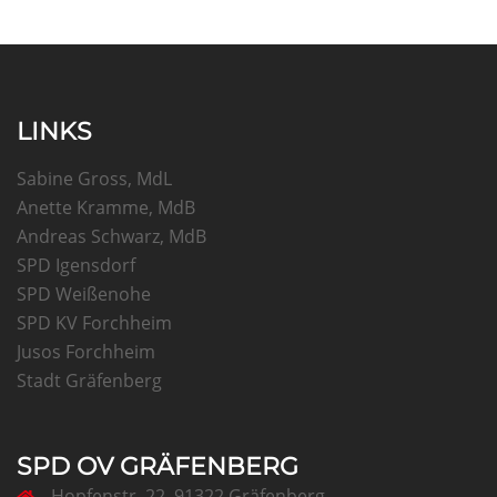
LINKS
Sabine Gross, MdL
Anette Kramme, MdB
Andreas Schwarz, MdB
SPD Igensdorf
SPD Weißenohe
SPD KV Forchheim
Jusos Forchheim
Stadt Gräfenberg
SPD OV GRÄFENBERG
Hopfenstr. 22, 91322 Gräfenberg