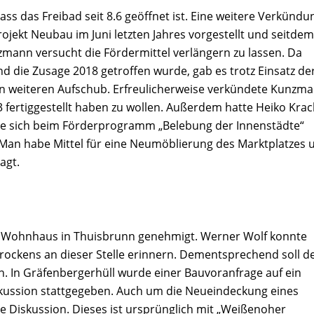
s das Freibad seit 8.6 geöffnet ist. Eine weitere Verkündu
ojekt Neubau im Juni letzten Jahres vorgestellt und seitdem
nzmann versucht die Fördermittel verlängern zu lassen. Da
nd die Zusage 2018 getroffen wurde, gab es trotz Einsatz de
n weiteren Aufschub. Erfreulicherweise verkündete Kunzm
3 fertiggestellt haben zu wollen. Außerdem hatte Heiko Krac
ge sich beim Förderprogramm „Belebung der Innenstädte“
 Man habe Mittel für eine Neumöblierung des Marktplatzes 
agt.
n Wohnhaus in Thuisbrunn genehmigt. Werner Wolf konnte
brockens an dieser Stelle erinnern. Dementsprechend soll d
. In Gräfenbergerhüll wurde einer Bauvoranfrage auf ein
kussion stattgegeben. Auch um die Neueindeckung eines
e Diskussion. Dieses ist ursprünglich mit „Weißenoher