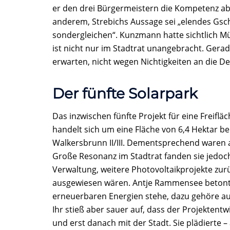
er den drei Bürgermeistern die Kompetenz ab
anderem, Strebichs Aussage sei „elendes Gsc
sondergleichen“. Kunzmann hatte sichtlich Mü
ist nicht nur im Stadtrat unangebracht. Ger
erwarten, nicht wegen Nichtigkeiten an die D
Der fünfte Solarpark
Das inzwischen fünfte Projekt für eine Freiflä
handelt sich um eine Fläche von 6,4 Hektar b
Walkersbrunn II/III. Dementsprechend waren 
Große Resonanz im Stadtrat fanden sie jedoc
Verwaltung, weitere Photovoltaikprojekte zur
ausgewiesen wären. Antje Rammensee betonte 
erneuerbaren Energien stehe, dazu gehöre a
Ihr stieß aber sauer auf, dass der Projektent
und erst danach mit der Stadt. Sie plädierte