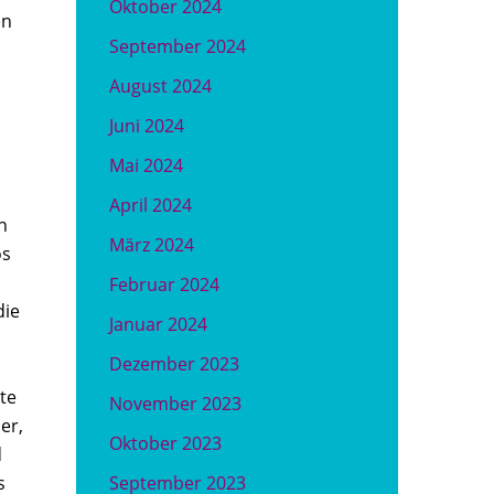
Oktober 2024
en
September 2024
August 2024
Juni 2024
Mai 2024
April 2024
n
März 2024
os
.
Februar 2024
die
Januar 2024
Dezember 2023
te
November 2023
er,
Oktober 2023
d
s
September 2023