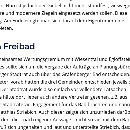
en. Nun ist jedoch der Giebel nicht mehr standfest, wesweg
re und modernere Ziegeln eingesetzt werden sollen. Diese
g. Am Ende einigte man sich darauf dem Eigentümer eine
ieten.
 Freibad
gemeinsames Wertungsgremium mit Wiesenttal und Egloffstei
s sollte sich um die Vergabe der Aufträge an Planungsbür
er Stadtrat auch über das Gräfenberger Bad entscheiden
eter, vorab hatten die drei Gemeinden entschieden jeweils 
. Der Stadtrat wurde also einfach vor vollendete Tatsachen
e hätte dort lieber auch andere Vertreter gesehen, z.B. aus
ige Stadträte viel Engagement für das Bad brächten und nann
atthias Striebich. Auch dieser zeigte sich unzufrieden darüb
den, die – nach eigener Aussage – nicht so viel mit dem Ba
ß sich ungehalten und laut und unterstellte Striebich, das