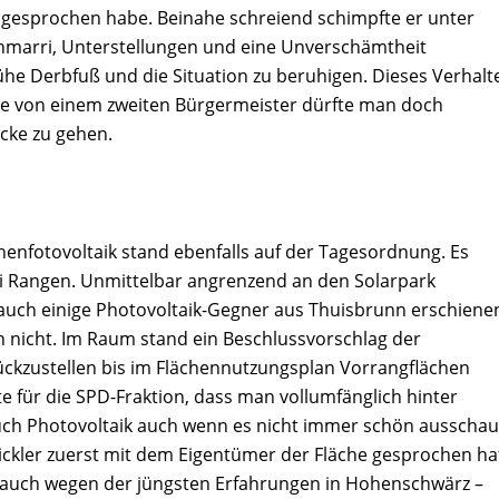
gesprochen habe. Beinahe schreiend schimpfte er unter
hmarri, Unterstellungen und eine Unverschämtheit
he Derbfuß und die Situation zu beruhigen. Dieses Verhalt
ade von einem zweiten Bürgermeister dürfte man doch
ecke zu gehen.
chenfotovoltaik stand ebenfalls auf der Tagesordnung. Es
ei Rangen. Unmittelbar angrenzend an den Solarpark
auch einige Photovoltaik-Gegner aus Thuisbrunn erschiene
h nicht. Im Raum stand ein Beschlussvorschlag der
ückzustellen bis im Flächennutzungsplan Vorrangflächen
für die SPD-Fraktion, dass man vollumfänglich hinter
uch Photovoltaik auch wenn es nicht immer schön ausschau
wickler zuerst mit dem Eigentümer der Fläche gesprochen ha
 – auch wegen der jüngsten Erfahrungen in Hohenschwärz –