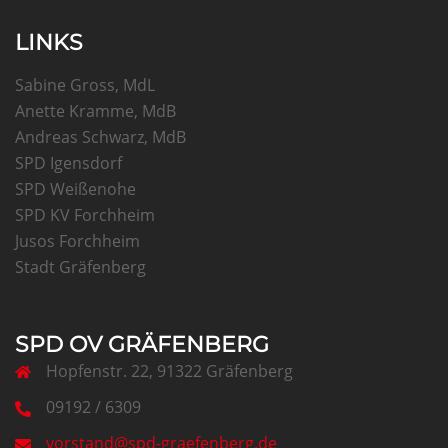
LINKS
Sabine Gross, MdL
Anette Kramme, MdB
Andreas Schwarz, MdB
SPD Igensdorf
SPD Weißenohe
SPD KV Forchheim
Jusos Forchheim
Stadt Gräfenberg
SPD OV GRÄFENBERG
Hopfenstr. 22, 91322 Gräfenberg
09192 / 6309
vorstand@spd-graefenberg.de