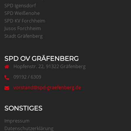
SPD Igensdorf
SPD Weißenohe
SPD KV Forchheim
Jusos Forchheim
Stadt Gräfenberg
SPD OV GRÄFENBERG
Hopfenstr. 22, 91322 Gräfenberg
09192 / 6309
vorstand@spd-graefenberg.de
SONSTIGES
Impressum
Datenschutzerklärung