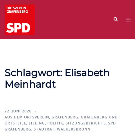
Zum
Inhalt
Suche
springen
Me
ums
Schlagwort:
Elisabeth
Meinhardt
22. JUNI 2020
AUS DEM ORTSVEREIN
,
GRÄFENBERG
,
GRÄFENBERG UND
ORTSTEILE
,
LILLING
,
POLITIK
,
SITZUNGSBERICHTE
,
SPD
GRÄFENBERG
,
STADTRAT
,
WALKERSBRUNN