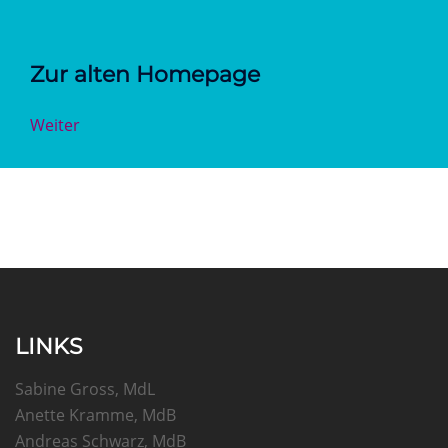
Zur alten Homepage
Weiter
LINKS
Sabine Gross, MdL
Anette Kramme, MdB
Andreas Schwarz, MdB