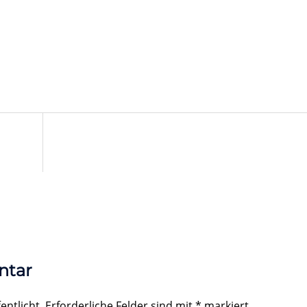
ntar
entlicht.
Erforderliche Felder sind mit
*
markiert