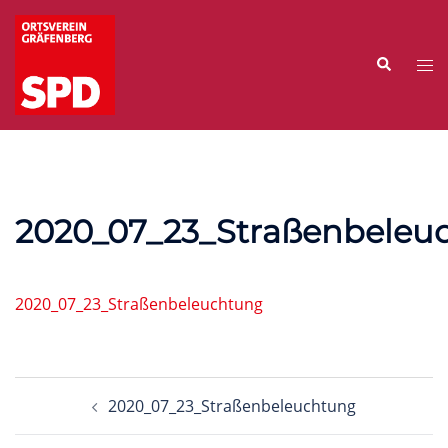
Zum
Inhalt
Suche
springen
Me
ums
2020_07_23_Straßenbeleu
2020_07_23_Straßenbeleuchtung
Beitragsnavigation
2020_07_23_Straßenbeleuchtung