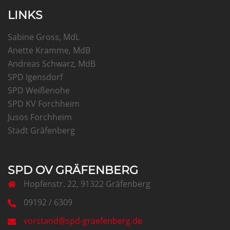
LINKS
Sabine Gross, MdL
Anette Kramme, MdB
Andreas Schwarz, MdB
SPD Igensdorf
SPD Weißenohe
SPD KV Forchheim
Jusos Forchheim
Stadt Gräfenberg
SPD OV GRÄFENBERG
Hopfenstr. 22, 91322 Gräfenberg
09192 / 6309
vorstand@spd-graefenberg.de