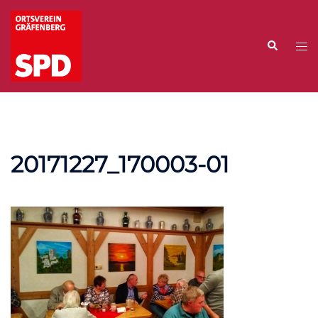
Zum
Inhalt
Suche
springen
Me
ums
20171227_170003-01