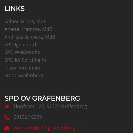
LINKS
Sabine Gross, MdL
Anette Kramme, MdB
Andreas Schwarz, MdB
SPD Igensdorf
SPD Weißenohe
SPD KV Forchheim
Jusos Forchheim
Stadt Gräfenberg
SPD OV GRÄFENBERG
Hopfenstr. 22, 91322 Gräfenberg
09192 / 6309
vorstand@spd-graefenberg.de