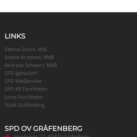
LINKS
Sabine Gross, MdL
Anette Kramme, MdB
Andreas Schwarz, MdB
SPD Igensdorf
SPD Weißenohe
SPD KV Forchheim
Jusos Forchheim
Stadt Gräfenberg
SPD OV GRÄFENBERG
Hopfenstr. 22, 91322 Gräfenberg