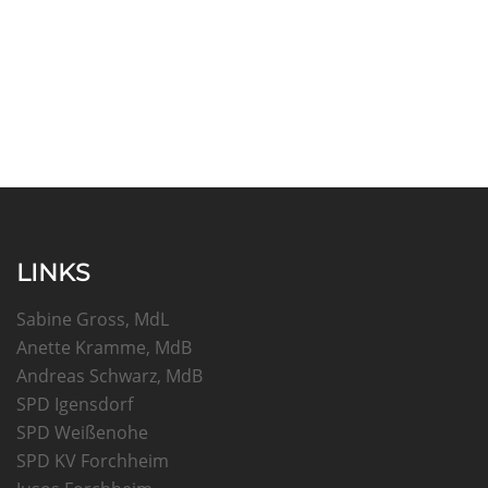
LINKS
Sabine Gross, MdL
Anette Kramme, MdB
Andreas Schwarz, MdB
SPD Igensdorf
SPD Weißenohe
SPD KV Forchheim