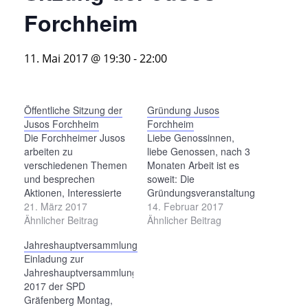
Forchheim
11. Mai 2017 @ 19:30
-
22:00
Öffentliche Sitzung der
Gründung Jusos
Jusos Forchheim
Forchheim
Die Forchheimer Jusos
Liebe Genossinnen,
arbeiten zu
liebe Genossen, nach 3
verschiedenen Themen
Monaten Arbeit ist es
und besprechen
soweit: Die
Aktionen, Interessierte
Gründungsveranstaltung
sind eingeladen vorbei
21. März 2017
der Jusos im
14. Februar 2017
zu schauen.
Ähnlicher Beitrag
Kreisverband Forchheim
Ähnlicher Beitrag
steht an. Um uns
Jahreshauptversammlung
Anregungen und
Einladung zur
Motivation mit auf den
Jahreshauptversammlung
Weg zu geben, haben
2017 der SPD
wir uns folgende Gäste
Gräfenberg Montag,
eingeladen: Andreas