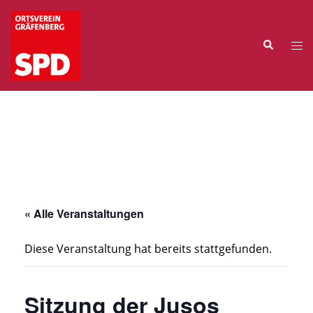
Zum
Inhalt
Suche
springen
Me
ums
« Alle Veranstaltungen
Diese Veranstaltung hat bereits stattgefunden.
Sitzung der Jusos