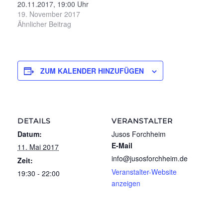
20.11.2017, 19:00 Uhr
Schwarz, MdB im
Sky-Bar - Bierstüberl
19. November 2017
Wahlkreis Bamberg.
beim Aal, Thuisbrunn 58
Ähnlicher Beitrag
Langjähriger
Tagesordnung: 1.
Bürgermeister von
Begrüßung 2.
Strullendorf. Uwe
Rechenschaftsbericht
Kirschstein,
der Vorstandschaft 3.
Oberbürgermeister…
ZUM KALENDER HINZUFÜGEN
Kassenbericht 4.
Entlastung der
Vorstandschaft 5.
Neuwahlen: a)
Vorstandschaft b)
DETAILS
VERANSTALTER
Delegierte 6. Bericht aus
Kreistag, Stadtrat und
Datum:
Jusos Forchheim
von den Jusos 7.
E-Mail
11. Mai 2017
Verschiedenes /
info@jusosforchheim.de
Zeit:
Wünsche…
Veranstalter-Website
19:30 - 22:00
anzeigen