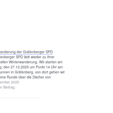
wanderung der Gräfenberger SPD
fenberger SPD lädt wieder zu ihrer
onellen Winterwanderung. Wir starten am
g, den 27.12.2025 um Punkt 14 Uhr am
unnen in Gräfenberg, von dort gehen wir
eine Runde über die Dächer von
berg und werden anschließend um 16 Uhr
zember 2025
hof Lindenbräu einkehren. Bis dahin eine
er Beitrag
 Adventszeit und…