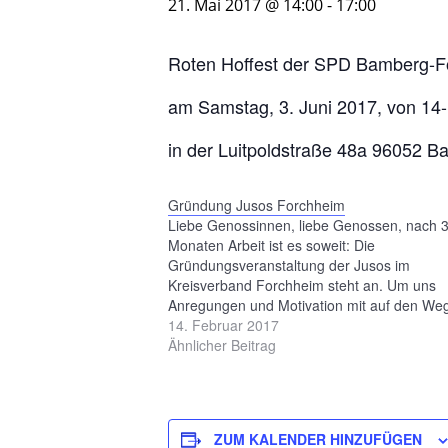
21. Mai 2017 @ 14:00
-
17:00
Roten Hoffest der SPD Bamberg-F
am Samstag, 3. Juni 2017, von 14
in der Luitpoldstraße 48a 96052 
Gründung Jusos Forchheim
Liebe Genossinnen, liebe Genossen, nach 
Monaten Arbeit ist es soweit: Die
Gründungsveranstaltung der Jusos im
Kreisverband Forchheim steht an. Um uns
Anregungen und Motivation mit auf den We
geben, haben wir uns folgende Gäste einge
14. Februar 2017
Andreas Schwarz, MdB im Wahlkreis Bambe
Ähnlicher Beitrag
Langjähriger Bürgermeister von Strullendor
Kirschstein, Oberbürgermeister…
ZUM KALENDER HINZUFÜGEN