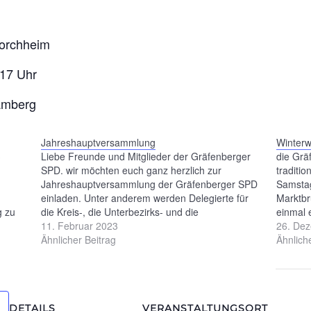
orchheim
-17 Uhr
Bamberg
Jahreshauptversammlung
Winter
3
Liebe Freunde und Mitglieder der Gräfenberger
die Grä
SPD. wir möchten euch ganz herzlich zur
traditi
Jahreshauptversammlung der Gräfenberger SPD
Samsta
einladen. Unter anderem werden Delegierte für
Marktbr
g zu
die Kreis-, die Unterbezirks- und die
einmal 
laden:
Europaunterbezirkskonferenz des SPD UB
11. Februar 2023
Gräfen
26. De
rg.
Bamberg-Forchheim wählen. Ebenso möchten wir
Ähnlicher Beitrag
im Gast
Ähnlich
f. Uwe
unsere langjährigen Mitglieder ehren und auf die
schöne
kommende Landtagswahl blicken. Unsere
Jahreshauptversammlung…
DETAILS
VERANSTALTUNGSORT