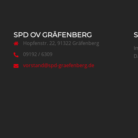
SPD OV GRÄFENBERG
Hopfenstr. 22, 91322 Gräfenberg
I
09192 / 6309
D
vorstand@spd-graefenberg.de