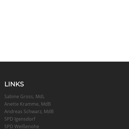
LINKS
Sabine Gross, MdL
Anette Kramme, MdB
Andreas Schwarz, MdB
SPD Igensdorf
SPD Weißenohe