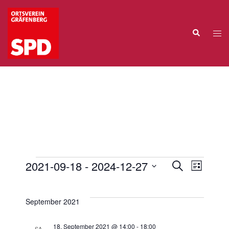
Zum
Inhalt
Suche
springen
Me
ums
2021-09-18
 - 
2024-12-27
SUCHE
LISTE
Veran
Veransta
Veranstaltungen
Datum
Ansic
Suche
wählen.
Navig
September 2021
und
Ansichten
18. September 2021 @ 14:00
-
18:00
SA.