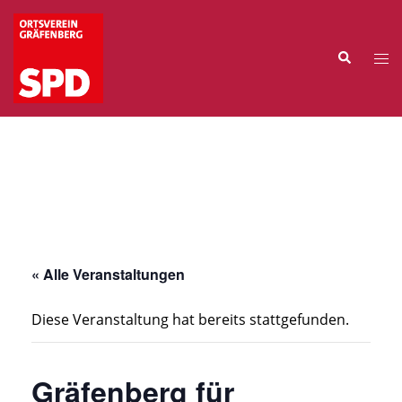
Zum
Inhalt
Suche
springen
Me
ums
« Alle Veranstaltungen
Diese Veranstaltung hat bereits stattgefunden.
Gräfenberg für