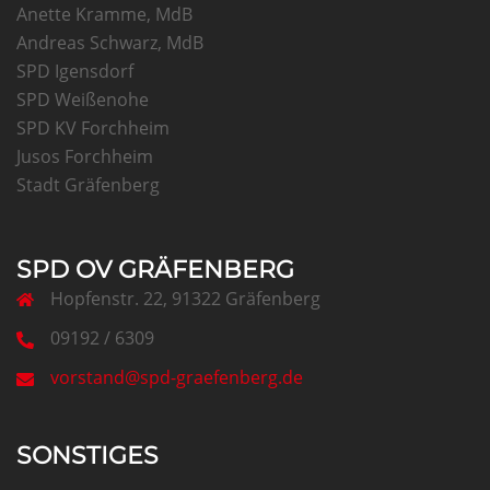
Anette Kramme, MdB
Andreas Schwarz, MdB
SPD Igensdorf
SPD Weißenohe
SPD KV Forchheim
Jusos Forchheim
Stadt Gräfenberg
SPD OV GRÄFENBERG
Hopfenstr. 22, 91322 Gräfenberg
09192 / 6309
vorstand@spd-graefenberg.de
SONSTIGES