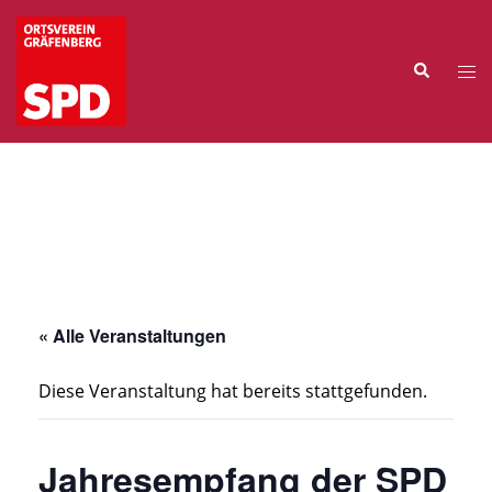
Zum
Inhalt
Suche
springen
Me
ums
« Alle Veranstaltungen
Diese Veranstaltung hat bereits stattgefunden.
Jahresempfang der SPD