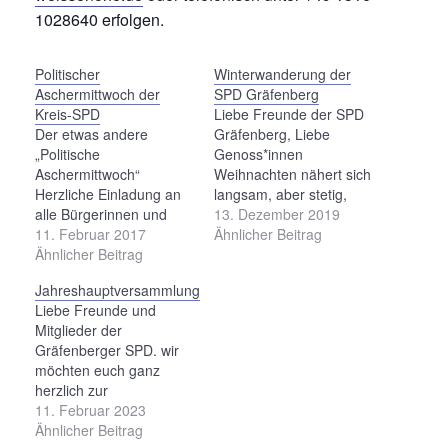
1028640 erfolgen.
Politischer
Winterwanderung der
Aschermittwoch der
SPD Gräfenberg
Kreis-SPD
Liebe Freunde der SPD
Der etwas andere
Gräfenberg, Liebe
„Politische
Genoss*innen
Aschermittwoch“
Weihnachten nähert sich
Herzliche Einladung an
langsam, aber stetig,
alle Bürgerinnen und
und damit ist es wieder
13. Dezember 2019
Bürger zum 8.
11. Februar 2017
Zeit für unsere
Ähnlicher Beitrag
Politischen
Ähnlicher Beitrag
traditionelle
Aschermittwoch unter
Winterwanderung. Wenn
Jahreshauptversammlung
dem Motto: „Wir kennen
ihr also am Freitag, dem
Liebe Freunde und
keine Grenzen!“ Wann:
27.12.2019, eure Gans
Mitglieder der
Mittwoch, 01.03.2017,
und die Plätzchen
Gräfenberger SPD. wir
19.00 Uhr Wo:
verdauen wollt, so
möchten euch ganz
Gasthaus Sponsel
kommt mit zu unserem
herzlich zur
Neben Sketcheinlagen
„kleinen Spaziergang“.
Jahreshauptversammlung
11. Februar 2023
und politischem Kabarett
Dieses Jahr geht es über
der Gräfenberger SPD
Ähnlicher Beitrag
über kommunale,
das…