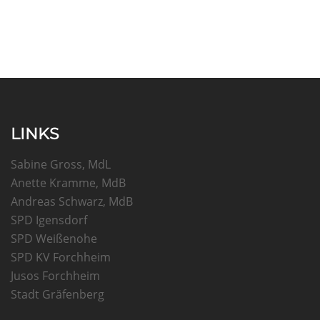
LINKS
Sabine Gross, MdL
Anette Kramme, MdB
Andreas Schwarz, MdB
SPD Igensdorf
SPD Weißenohe
SPD KV Forchheim
Jusos Forchheim
Stadt Gräfenberg