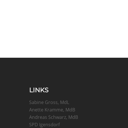
LINKS
Sabine Gross, MdL
Anette Kramme, MdB
Andreas Schwarz, MdB
SPD Igensdorf