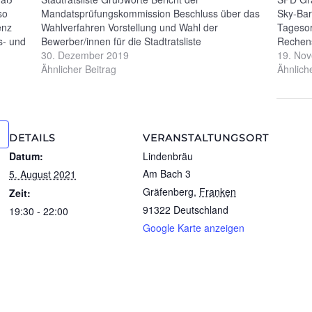
so
Mandatsprüfungskommission Beschluss über das
Sky-Bar
enz
Wahlverfahren Vorstellung und Wahl der
Tagesor
s- und
Bewerber/innen für die Stadtratsliste
Rechens
Schlussabstimmung über die Liste (Blockwahl)
30. Dezember 2019
Kassenb
19. No
len wir
Beschluss über das Nachrückverfahren Sonstiges
Ähnlicher Beitrag
Neuwahl
Ähnlich
/ Schlusswort
Bericht
7. Ver
DETAILS
VERANSTALTUNGSORT
Datum:
Lindenbräu
Am Bach 3
5. August 2021
Gräfenberg
,
Franken
Zeit:
91322
Deutschland
19:30 - 22:00
Google Karte anzeigen