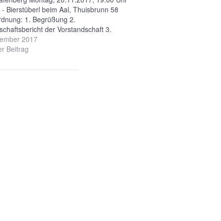
 - Bierstüberl beim Aal, Thuisbrunn 58
dnung: 1. Begrüßung 2.
chaftsbericht der Vorstandschaft 3.
ericht 4. Entlastung der Vorstandschaft 5.
vember 2017
en: a) Vorstandschaft b) Delegierte 6.
er Beitrag
 aus Kreistag, Stadtrat und von den Jusos
schiedenes / Wünsche…