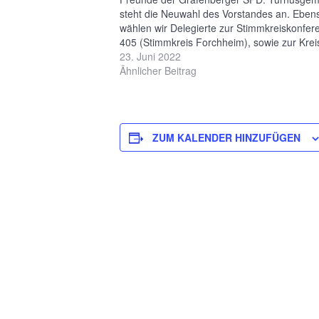
steht die Neuwahl des Vorstandes an. Eben
wählen wir Delegierte zur Stimmkreiskonfer
405 (Stimmkreis Forchheim), sowie zur Krei
Unterbezirkskonferenz. Auch möchten wir
23. Juni 2022
langjährige Mitglieder ehren. Obendrauf wol
Ähnlicher Beitrag
noch über die aktuellen Ereignisse aus der
Kommunalpolitik sprechen.…
ZUM KALENDER HINZUFÜGEN