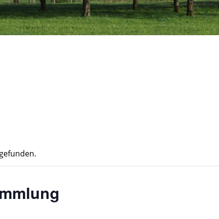
tgefunden.
ammlung