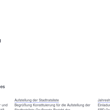
g
nes
Aufstellung der Stadtratsliste
Jahres
r und
Begrüßung Konstituierung für die Aufstellung der
Einladu
mäß
Stadtratsliste Grußworte Bericht der
SPD Grä