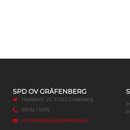
SPD OV GRÄFENBERG
Hopfenstr. 22, 91322 Gräfenberg
I
09192 / 6309
D
vorstand@spd-graefenberg.de